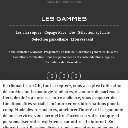
www.les-jamelles.com
LES GAMMES
Les classiques
Cépage Rare
Bio
Sélection spéciale
Sélection parcellaire
Effervescent
Nous contacter
Livraison
Programme de fidélité
Conditions générales de vente
Conditions d’utilisation
Données personnelles et cookie
Mentions légales
Formulaire de rétractation
En cliquant sur «OK, tout accepter», vous acceptez l’utilisation
de cookies ou technologie similaires, y compris de partenaire-
tiers, destinés à mesurer notre audience, vous proposer des
fonctionnalités sociales, mémoriser vos informations pour la
INTERDICTION DE VENTE DE BOISSONS
complétude des formulaires, améliorer l’intérêt et l’ergonomie
ALCOOLIQUES AUX MINEURS DE MOINS DE 18 ANS
de nos services, vous permettre d’accéder à votre compte et
La preuve de majorité de l'acheteur est exigée au moment
personnaliser votre expérience sur notre site internet. En
de la vente en ligne
cliquant sur « Personnaliser », vous consentez uniquement à