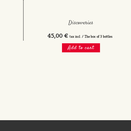
Discoveries
45,00 €
tax incl. / The box of 3 bottles
Add to cart