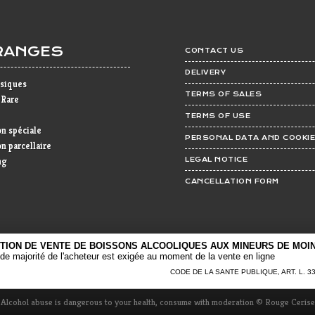
RANGES
CONTACT US
DELIVERY
ssiques
TERMS OF SALES
 Rare
TERMS OF USE
on spéciale
PERSONAL DATA AND COOKI
n parcellaire
ng
LEGAL NOTICE
CANCELLATION FORM
CTION DE VENTE DE BOISSONS ALCOOLIQUES AUX MINEURS DE MOIN
de majorité de l'acheteur est exigée au moment de la vente en ligne
CODE DE LA SANTE PUBLIQUE, ART. L. 334
Alcohol abuse is dangerous to your health, consume with moderation
© Rouge Cerise