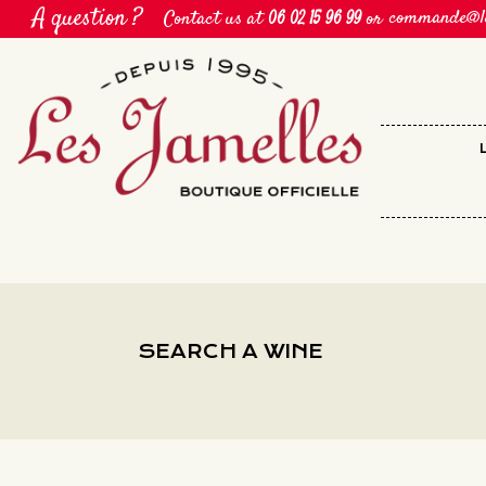
Cookies management panel
A question ?
commande@le
Contact us at
or
06 02 15 96 99
SEARCH A WINE