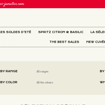
s-jamelles.com
LES SOLDES D'ETÉ
SPRITZ CITRON & BASILIC
LA SÉL
THE BEST SALES
NEW CUVÉ
BY RANGE
All ranges
BY
BY COLOR
All the colours
WH