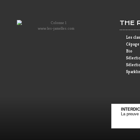
THE 
www.les-jamelles.com
Les cla
Cépage
Bio
Sélecti
Sélectio
Sparkli
INTERDI
La preuve 