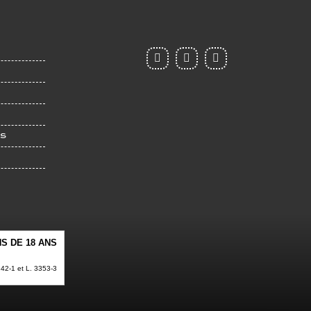
ES
S DE 18 ANS
2-1 et L. 3353-3