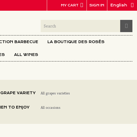
English
SIGN IN
MY CART
ECTION BARBECUE
LA BOUTIQUE DES ROSÉS
ES
ALL WINES
 GRAPE VARIETY
All grapes varieties
EN TO ENJOY
All occasions