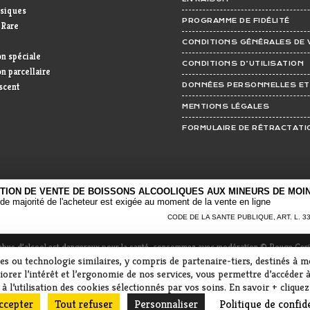
ssiques
PROGRAMME DE FIDÉLITÉ
 Rare
CONDITIONS GÉNÉRALES DE 
on spéciale
CONDITIONS D’UTILISATION
n parcellaire
scent
DONNÉES PERSONNELLES ET
MENTIONS LÉGALES
FORMULAIRE DE RÉTRACTATI
CTION DE VENTE DE BOISSONS ALCOOLIQUES AUX MINEURS DE MOIN
de majorité de l'acheteur est exigée au moment de la vente en ligne
CODE DE LA SANTE PUBLIQUE, ART. L. 334
abus d’alcool est dangereux pour la santé, consommez avec modération
© Rouge Ceri
kies ou technologie similaires, y compris de partenaire-tiers, destinés à 
rer l’intérêt et l’ergonomie de nos services, vous permettre d’accéder à
 l’utilisation des cookies sélectionnés par vos soins. En savoir + cliquez
ccepter
Tout refuser
Personnaliser
Politique de confide