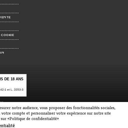
VENTE
 COOKIE
ON
S DE 18 ANS
2-1 et L. 3353-3
se
mesurer notre audience, vous proposer des fonctionnalités sociales,
 votre compte et personnaliser votre expérience sur notre site
 sur «Politique de confidentialité»
ntialité