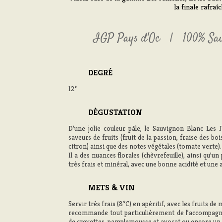
la finale rafraî
IGP Pays d'Oc
100% Sa
DEGRÉ
12°
DÉGUSTATION
D’une jolie couleur pâle, le Sauvignon Blanc Les 
saveurs de fruits (fruit de la passion, fraise des 
citron) ainsi que des notes végétales (tomate verte).
Il a des nuances florales (chèvrefeuille), ainsi qu’un
très frais et minéral, avec une bonne acidité et une
METS & VIN
Servir très frais (8°C) en apéritif, avec les fruits d
recommande tout particulièrement de l’accompagn
de crevettes, pamplemousse et avocat ou encore un fi