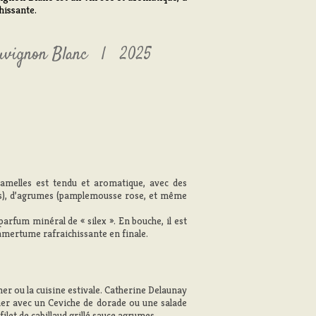
chissante.
uvignon Blanc
2025
Jamelles est tendu et aromatique, avec des
bois), d’agrumes (pamplemousse rose, et même
 parfum minéral de « silex ». En bouche, il est
 amertume rafraichissante en finale.
e mer ou la cuisine estivale. Catherine Delaunay
er avec un Ceviche de dorade ou une salade
let de cabillaud grillé sauce agrumes.